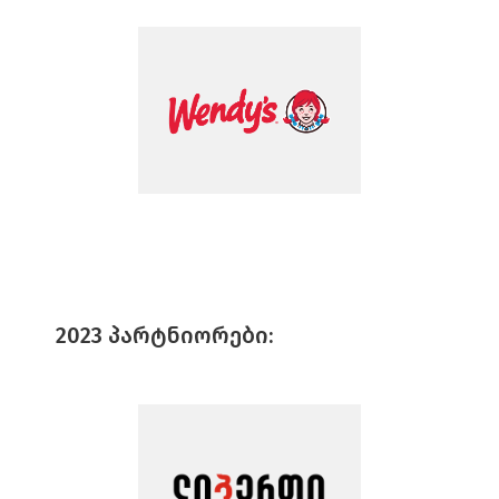
2023 ᲞᲐᲠᲢᲜᲘᲝᲠᲔᲑᲘ: