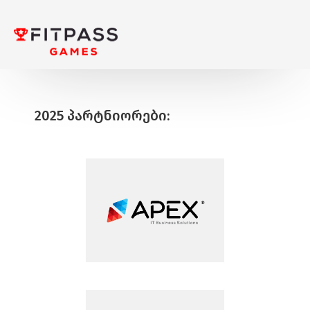
2025 ᲞᲐᲠᲢᲜᲘᲝᲠᲔᲑᲘ: