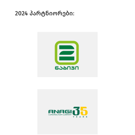
2024 ᲞᲐᲠᲢᲜᲘᲝᲠᲔᲑᲘ: